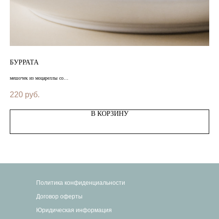
БУРРАТА
ХА
мешочек из моцареллы со
сыр 
сливочной начинкой
____
220
руб.
19
____________________
цена
цена за 100 грамм
В КОРЗИНУ
Политика конфиденциальности
Договор оферты
Юридическая информация