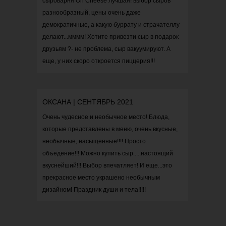
сыроварня On Cheese лучшая! выбор сыров
разнообразный, цены очень даже
демократичные, а какую буррату и страчателлу
делают...мммм! Хотите привезти сыр в подарок
друзьям ?- не проблема, сыр вакуумируют. А
еще, у них скоро откроется пиццерия!!!
ОКСАНА | СЕНТЯБРЬ 2021
Очень чудесное и необычное место! Блюда,
которые представлены в меню, очень вкусные,
необычные, насыщенные!!!! Просто
объедение!!! Можно купить сыр.....настоящий
вкуснейший!!! Выбор впечатляет! И еще...это
прекрасное место украшено необычным
дизайном! Праздник души и тела!!!!!