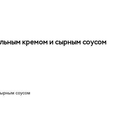
ВКА
+7 918 043 80 35
ельным кремом и сырным соусом
сырным соусом